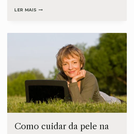
ROSÁCEA:
LER MAIS
SAIBA
A
ROTINA
DE
CUIDADOS
COM
A
PELE
Como cuidar da pele na