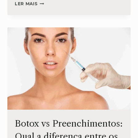
5
LER MAIS
DOENÇAS
DA
PELE
DOS
BEBÊS
MAIS
COMUNS
Botox vs Preenchimentos:
Qual a diferença entre os