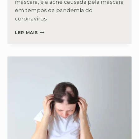
máscara, é a acne causada pela máscara
em tempos da pandemia do
coronavírus
CONHEÇA:
LER MAIS
MASKNE
A
ACNE
DA
MÁSCARA