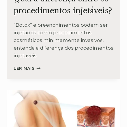
procedimentos injetáveis?
“Botox” e preenchimentos podem ser
injetados como procedimentos
cosméticos minimamente invasivos,
entenda a diferença dos procedimentos
injetáveis
BOTOX
LER MAIS
VS
PREENCHIMENTOS:
QUAL
A
DIFERENÇA
ENTRE
OS
PROCEDIMENTOS
INJETÁVEIS?