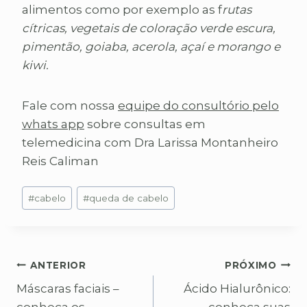
alimentos como por exemplo as f
rutas
cítricas, vegetais de coloração verde escura,
pimentão, goiaba, acerola, açaí e morango e
kiwi.
Fale com nossa
equipe do consultório pelo
whats app
sobre consultas em
telemedicina com Dra Larissa Montanheiro
Reis Caliman
Tags
#
cabelo
#
queda de cabelo
do
Post:
Navegação
ANTERIOR
PRÓXIMO
Máscaras faciais –
Ácido Hialurônico:
de