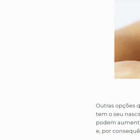
Outras opções q
tem o seu nasci
podem aumentar 
e, por consequê