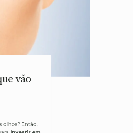
que vão
 olhos? Então,
para
investir em