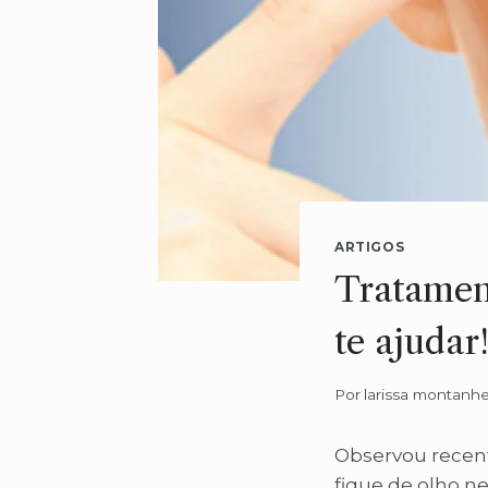
ARTIGOS
Tratament
te ajudar
Por
larissa montanhe
Observou recen
fique de olho ne