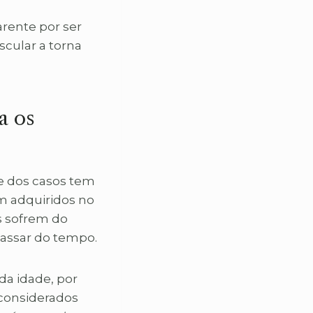
arente por ser
scular a torna
a os
 dos casos tem
am adquiridos no
s sofrem do
assar do tempo.
da idade, por
considerados