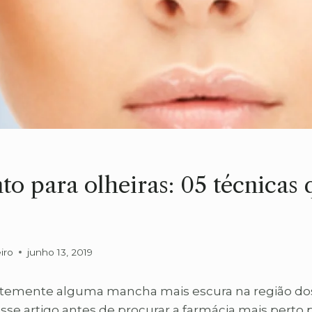
o para olheiras: 05 técnicas 
!
iro
junho 13, 2019
temente alguma mancha mais escura na região dos
sse artigo antes de procurar a farmácia mais perto 