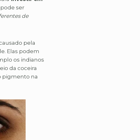
 pode ser
ferentes de
 causado pela
le. Elas podem
mplo os indianos
eio da coceira
do pigmento na