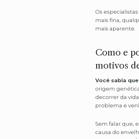
Os especialista
mais fina, qual
mais aparente.
Como e po
motivos d
Você sabia que 
origem genética
decorrer da vid
problema e ven
Sem falar que, 
causa do envel