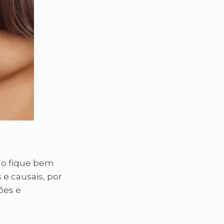
ão fique bem
e causais, por
ões e