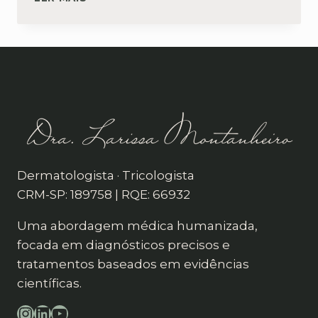
POR
QUE
USAR
VITAMINA
C
NO
ROSTO
Dermatologista · Tricologista
CRM-SP: 189758 | RQE: 66932
Uma abordagem médica humanizada,
focada em diagnósticos precisos e
tratamentos baseados em evidências
científicas.
Instagram
LinkedIn
YouTube