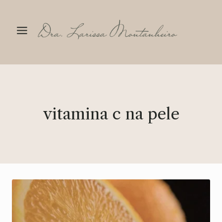
Pular
para
o
Conteúdo
vitamina c na pele