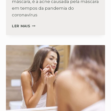
máscara, é a acne causada pela máscara
em tempos da pandemia do
coronavírus
CONHEÇA:
LER MAIS
MASKNE
A
ACNE
DA
MÁSCARA