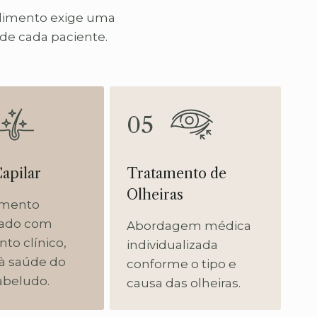
edimento exige uma
 de cada paciente.
05
pilar
Tratamento de
Olheiras
imento
ado com
Abordagem médica
to clínico,
individualizada
 à saúde do
conforme o tipo e
abeludo.
causa das olheiras.