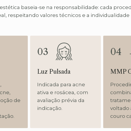
estética baseia-se na responsabilidade: cada proc
, respeitando valores técnicos e a individualidade
03
04
Luz Pulsada
MMP Ca
,
Indicada para acne
Proced
acne,
ativa e rosácea, com
combin
moção de
avaliação prévia da
tratamen
indicação.
voltado
ação.
couro c