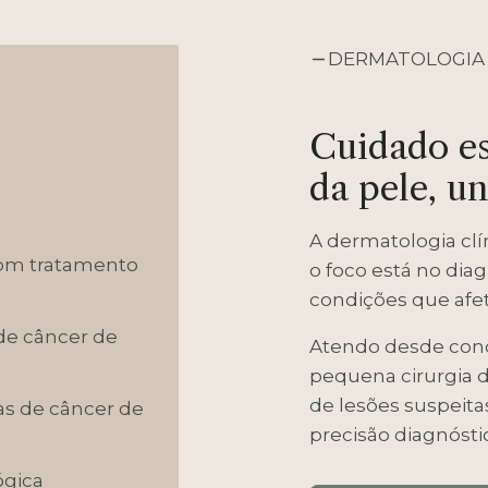
DERMATOLOGIA 
Cuidado es
da pele, u
A dermatologia clí
 com tratamento
o foco está no dia
condições que afet
de câncer de
Atendo desde cond
pequena cirurgia d
de lesões suspeita
as de câncer de
precisão diagnósti
ógica