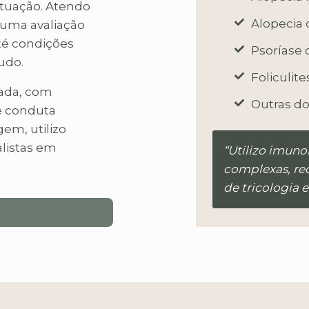
 atuação. Atendo
Alopecia 
 uma avaliação
té condições
Psoríase
udo.
Foliculit
zada, com
Outras do
e conduta
gem, utilizo
listas em
“Utilizo imuno
complexas, re
de tricologia 